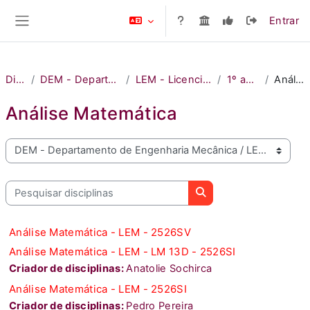
Ir para o conteúdo principal
Entrar
Painel lateral
Disciplinas
DEM - Departamento de Engenharia Mecânica
LEM - Licenciatura em Engenharia Mecânica
1º ano - 1º semestre
Análise Matemática
Análise Matemática
Bem vindo ao MOODLE do ISEL
Pesquisar disciplinas
Pesquisar disciplinas
Análise Matemática - LEM - 2526SV
Análise Matemática - LEM - LM 13D - 2526SI
Criador de disciplinas:
Anatolie Sochirca
Análise Matemática - LEM - 2526SI
Criador de disciplinas:
Pedro Pereira