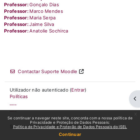
Professor:
Gonçalo Dias
Professor:
Marco Mendes
Professor:
Maria Serpa
Professor:
Jaime Silva
Professor:
Anatolie Sochirca
Contactar Suporte Moodle
Utilizador não autenticado (
Entrar
)
Políticas
Abr
___
___
x
Se continuar a navegar neste site, concorda com a nossa política de
Privacidade e Proteção de Dados Pessoais:
Serviço de Gestão Informática do ISEL /
SGI
Política de Privacidade e Proteção de Dados Pessoais do ISEL
Continuar